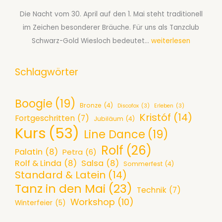
L
r
e
i
Die Nacht vom 30. April auf den 1. Mai steht traditionell
s
r
n
im Zeichen besonderer Bräuche. Für uns als Tanzclub
A
2
e
G
Schwarz-Gold Wiesloch bedeutet…
weiterlesen
f
0
D
l
ü
2
a
ü
Schlagwörter
r
6
n
h
P
c
e
a
Boogie
(19)
Bronze
(4)
Discofox
(3)
Erleben
(3)
e
n
a
Kristóf
(14)
Fortgeschritten
(7)
Jubiläum
(4)
-
d
r
Kurs
(53)
Line Dance
(19)
A
e
e
Rolf
(26)
b
s
a
Palatin
(8)
Petra
(6)
e
P
Rolf & Linda
(8)
Salsa
(8)
b
Sommerfest
(4)
Standard & Latein
(14)
n
a
S
Tanz in den Mai
(23)
d
r
Technik
(7)
e
Workshop
(10)
a
k
Winterfeier
(5)
p
m
e
t