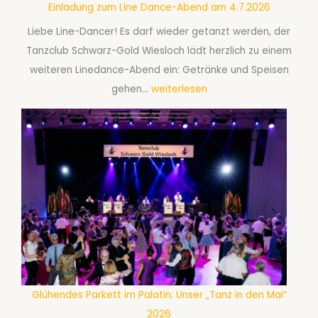
f
0
Einladung zum Line Dance-Abend am 4.7.2026
e
ü
2
Liebe Line-Dancer! Es darf wieder getanzt werden, der
l
r
6
Tanzclub Schwarz-Gold Wiesloch lädt herzlich zu einem
l
P
weiteren Linedance-Abend ein: Getränke und Speisen
s
a
E
gehen…
weiterlesen
c
a
i
h
r
n
a
e
l
f
a
a
t
b
d
s
S
u
t
e
n
a
p
g
n
t
z
z
e
u
k
m
Glühendes Parkett im Palatin: Unser „Tanz in den Mai“
m
u
b
2026