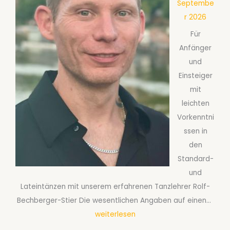
r
Septembe
s
a
2
r 2026
c
a
0
Für
h
r
2
Anfänger
a
e
6
und
f
a
Einsteiger
t
b
mit
s
S
leichten
t
e
Vorkenntni
a
p
ssen in
n
t
den
z
e
Standard-
k
m
und
u
b
Lateintänzen mit unserem erfahrenen Tanzlehrer Rolf-
r
e
G
Bechberger-Stier Die wesentlichen Angaben auf einen…
s
r
e
weiterlesen
B
2
s