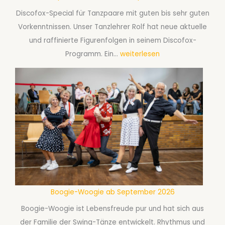
a
S
Discofox-Special für Tanzpaare mit guten bis sehr guten
n
e
Vorkenntnissen. Unser Tanzlehrer Rolf hat neue aktuelle
z
p
und raffinierte Figurenfolgen in seinem Discofox-
a
t
T
Programm. Ein…
weiterlesen
b
e
a
S
m
n
e
b
z
p
e
s
t
r
p
e
2
a
m
0
ß
b
2
m
e
6
i
r
t
Boogie-Woogie ab September 2026
2
D
0
Boogie-Woogie ist Lebensfreude pur und hat sich aus
i
2
der Familie der Swing-Tänze entwickelt. Rhythmus und