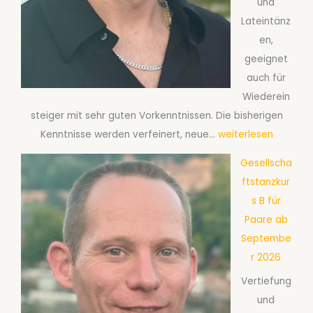
und
t
Lateintänz
a
en,
n
geeignet
z
auch für
k
Wiederein
u
steiger mit sehr guten Vorkenntnissen. Die bisherigen
r
G
Kenntnisse werden verfeinert, neue…
weiterlesen
s
e
T
Gesellscha
s
e
ftstanzkur
e
c
s B für
l
h
Paare ab
l
n
Septembe
s
i
r 2026
c
k
Vertiefung
h
f
und
a
ü