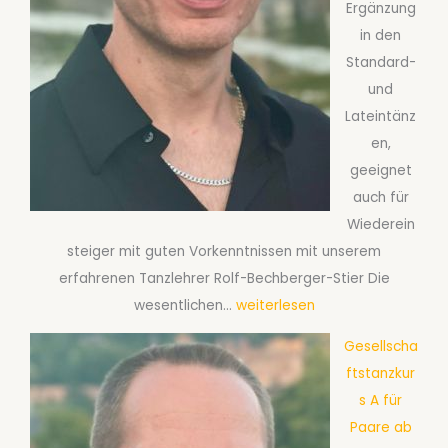
Ergänzung
f
r
in den
t
P
Standard-
s
a
und
t
a
Lateintänz
a
r
en,
n
e
geeignet
z
a
auch für
k
b
Wiederein
u
S
steiger mit guten Vorkenntnissen mit unserem
r
e
erfahrenen Tanzlehrer Rolf-Bechberger-Stier Die
s
p
G
wesentlichen…
weiterlesen
S
t
e
2
e
Gesellscha
s
f
m
ftstanzkur
e
ü
b
s A für
l
r
e
Paare ab
l
P