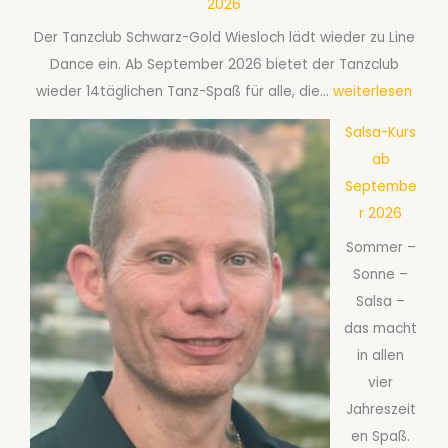
2026
Der Tanzclub Schwarz-Gold Wiesloch lädt wieder zu Line
Dance ein. Ab September 2026 bietet der Tanzclub
L
wieder 14täglichen Tanz-Spaß für alle, die…
weiterlesen
i
Salsa-Kurs
n
ab
e
Septembe
D
r 2026
a
Sommer –
n
Sonne –
c
Salsa –
e
das macht
:
in allen
D
vier
e
Jahreszeit
r
en Spaß.
a