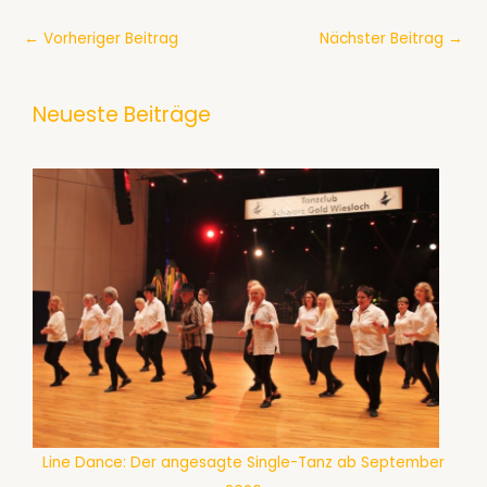
←
Vorheriger Beitrag
Nächster Beitrag
→
Neueste Beiträge
Line Dance: Der angesagte Single-Tanz ab September