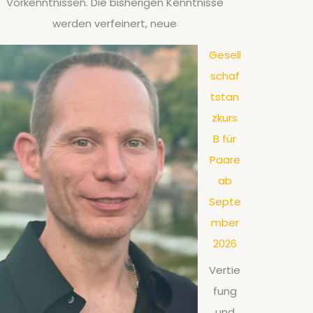
Vorkenntnissen. Die bisherigen Kenntnisse
werden verfeinert, neue
Gesell
schaf
tstan
zkurs
B für
Paare
ab
Septe
mber
2026
Vertie
fung
und