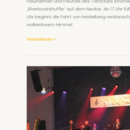
Freundinnen und Freunde des Tanzclubs strömen
„Riverboatshuffle“ auf dem Neckar. Ab 17 Uhr füllt 
Uhr beginnt die Fahrt von Heidelberg neckarau
wolkenlosem Himmel
Riverboatshuffle
Weiterlesen »
mit
130
Gästen