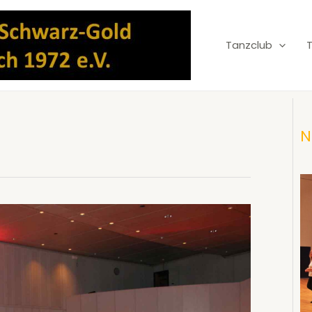
Tanzclub
N