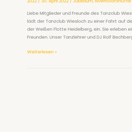
2022
/
30. April 2022
/
Jubiläum
,
Riverboatshuffle
Schwarz-
Liebe Mitglieder und Freunde des Tanzclub Wiesl
Gold
lädt der Tanzclub Wiesloch zu einer Fahrt auf de
Wiesloch
der Weißen Flotte Heidelberg, ein. Sie erleben e
in
Freunden. Unser Tanzlehrer und DJ Rolf Bechber
den
Mai
Herzliche
Weiterlesen »
Einladung
zur
Riverboatshuffle
auf
der
„Königin
Silvia“