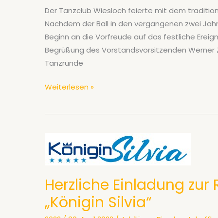
Der Tanzclub Wiesloch feierte mit dem tradition
Nachdem der Ball in den vergangenen zwei Jah
Beginn an die Vorfreude auf das festliche Ereig
Begrüßung des Vorstandsvorsitzenden Werner Zi
Tanzrunde
Jubiläumsball
Weiterlesen »
2022:
Über
430
festlich
gekleidete
Gäste
tanzten
Herzliche Einladung zur 
mit
„Königin Silvia“
dem
Tanzclub