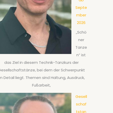
Septe
mber
2026
„Schö
ner
Tanze
n“ ist
das Ziel in diesem Technik-Tanzkurs der
esellschaftstänze, bei dem der Schwerpunkt
m Detail liegt. Themen sind Haltung, Ausdruck,
Fußarbeit,
Gesell
schaf
tstan