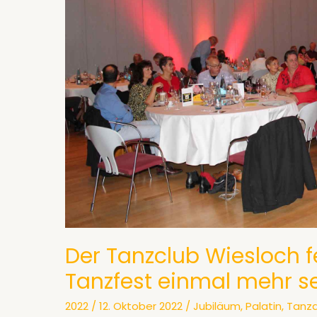
Der Tanzclub Wiesloch f
Tanzfest einmal mehr se
2022
/
12. Oktober 2022
/
Jubiläum
,
Palatin
,
Tanz