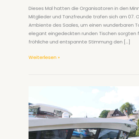
Dieses Mal hatten die Organisatoren in den Min
Mitglieder und Tanzfreunde trafen sich am 07. O
Ambiente des Saales, um einen wunderbaren Ta
elegant eingedeckten runden Tischen sorgten für
fröhliche und entspannte Stimmung den […]
Der
Weiterlesen »
Tanzclub
Wiesloch
feiert
mit
einem
Herbst-
Tanzfest
einmal
mehr