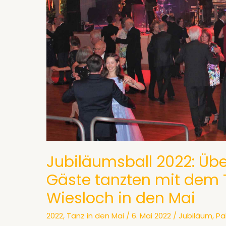
Jubiläumsball 2022: Über
Gäste tanzten mit dem
Wiesloch in den Mai
2022
,
Tanz in den Mai
/
6. Mai 2022
/
Jubiläum
,
Pa