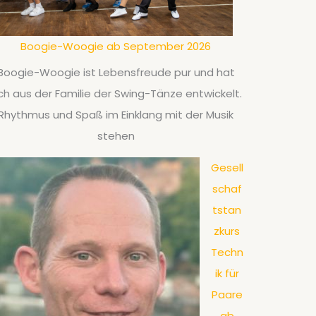
Boogie-Woogie ab September 2026
Boogie-Woogie ist Lebensfreude pur und hat
ch aus der Familie der Swing-Tänze entwickelt.
Rhythmus und Spaß im Einklang mit der Musik
stehen
Gesell
schaf
tstan
zkurs
Techn
ik für
Paare
ab