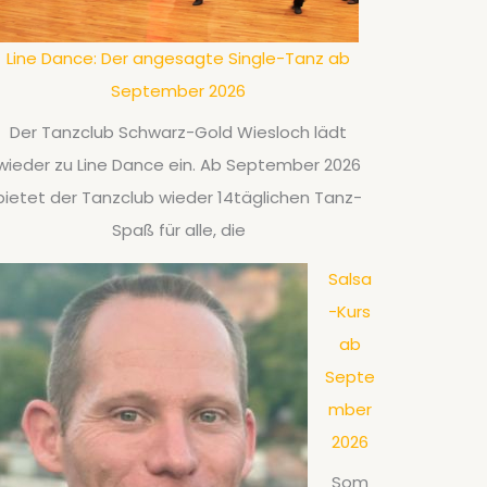
Line Dance: Der angesagte Single-Tanz ab
September 2026
Der Tanzclub Schwarz-Gold Wiesloch lädt
wieder zu Line Dance ein. Ab September 2026
bietet der Tanzclub wieder 14täglichen Tanz-
Spaß für alle, die
Salsa
-Kurs
ab
Septe
mber
2026
Som