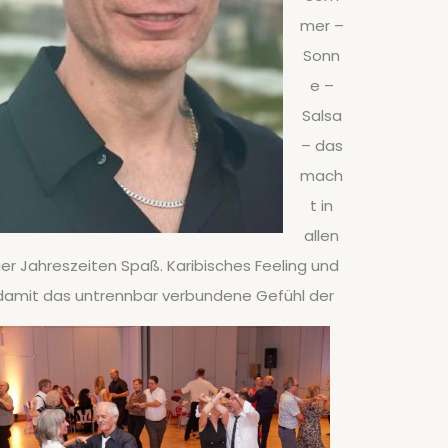
mer –
Sonn
e –
Salsa
– das
mach
t in
allen
ier Jahreszeiten Spaß. Karibisches Feeling und
damit das untrennbar verbundene Gefühl der