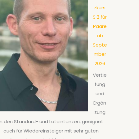
zkurs
S 2 für
Paare
ab
Septe
mber
2026
Vertie
fung
und
Ergän
zung
in den Standard- und Lateintänzen, geeignet
auch für Wiedereinsteiger mit sehr guten