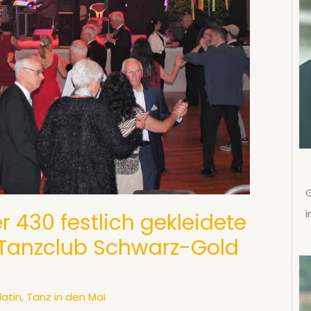
G
i
 430 festlich gekleidete
 Tanzclub Schwarz-Gold
latin
,
Tanz in den Mai