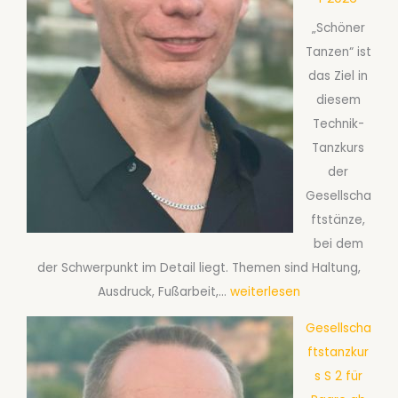
o
e
„Schöner
o
p
Tanzen“ ist
g
t
das Ziel in
i
e
diesem
e
m
Technik-
a
b
Tanzkurs
b
e
der
S
r
Gesellscha
e
2
ftstänze,
p
0
bei dem
t
2
der Schwerpunkt im Detail liegt. Themen sind Haltung,
e
6
G
Ausdruck, Fußarbeit,…
weiterlesen
m
e
b
Gesellscha
s
e
ftstanzkur
e
r
s S 2 für
l
2