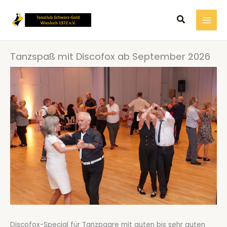
Zum
Suchen
Inhalt
springen
Tanzspaß mit Discofox ab September 2026
Discofox-Special für Tanzpaare mit guten bis sehr guten