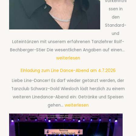
Vorkenntni
a
p
ssen in
n
t
den
z
e
Standard-
k
m
und
u
b
Lateintänzen mit unserem erfahrenen Tanzlehrer Rolf-
r
e
G
Bechberger-Stier Die wesentlichen Angaben auf einen…
s
r
e
weiterlesen
B
2
s
f
0
Einladung zum Line Dance-Abend am 4.7.2026
e
ü
2
Liebe Line-Dancer! Es darf wieder getanzt werden, der
l
r
6
Tanzclub Schwarz-Gold Wiesloch lädt herzlich zu einem
l
P
weiteren Linedance-Abend ein: Getränke und Speisen
s
a
E
gehen…
weiterlesen
c
a
i
h
r
n
a
e
l
f
a