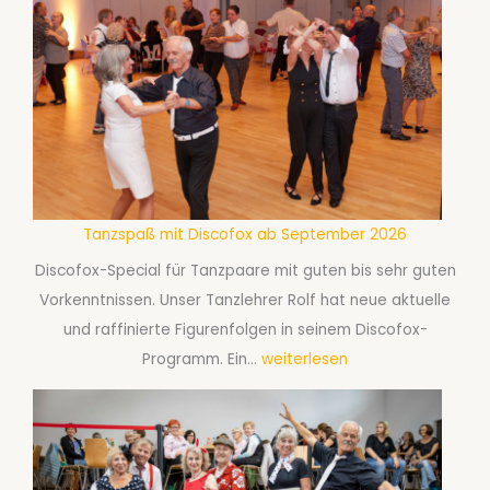
s
S
a
i
-
n
K
g
u
l
r
e
s
-
a
T
Tanzspaß mit Discofox ab September 2026
b
a
S
Discofox-Special für Tanzpaare mit guten bis sehr guten
n
e
Vorkenntnissen. Unser Tanzlehrer Rolf hat neue aktuelle
z
p
und raffinierte Figurenfolgen in seinem Discofox-
a
t
T
Programm. Ein…
weiterlesen
b
e
a
S
m
n
e
b
z
p
e
s
t