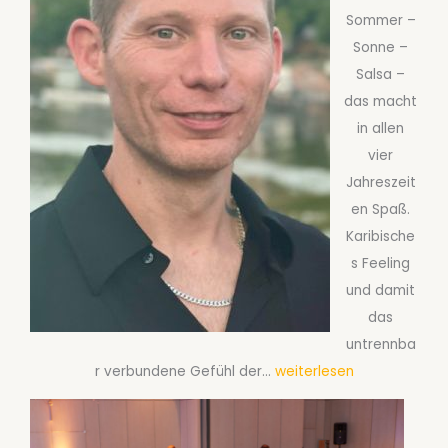
Sommer –
n
Sonne –
c
Salsa –
e
das macht
:
in allen
D
vier
e
Jahreszeit
r
en Spaß.
a
Karibische
n
s Feeling
g
und damit
e
das
s
untrennba
a
S
r verbundene Gefühl der…
weiterlesen
g
a
t
l
e