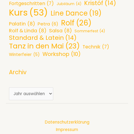
Kristóf
(14)
Fortgeschritten
(7)
Jubiläum
(4)
-
d
r
Kurs
(53)
Line Dance
(19)
A
e
e
Rolf
(26)
b
s
a
Palatin
(8)
Petra
(6)
e
P
Rolf & Linda
(8)
Salsa
(8)
b
Sommerfest
(4)
Standard & Latein
(14)
n
a
S
Tanz in den Mai
(23)
d
r
Technik
(7)
e
Workshop
(10)
a
k
Winterfeier
(5)
p
m
e
t
4
t
Archiv
e
.
t
m
7
i
b
A
.
m
e
r
2
P
r
c
0
a
2
h
2
l
0
Datenschutzerklärung
i
6
a
2
Impressum
v