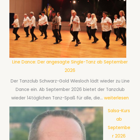
Line Dance: Der angesagte Single-Tanz ab September
2026
Der Tanzclub Schwarz-Gold Wiesloch lädt wieder zu Line
Dance ein. Ab September 2026 bietet der Tanzclub
L
wieder 14täglichen Tanz-Spaß für alle, die…
weiterlesen
i
Salsa-Kurs
n
ab
e
Septembe
D
r 2026
a