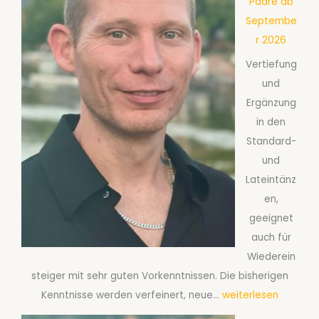
Paare ab
l
0
Septembe
s
2
r 2026
c
6
Vertiefung
h
und
a
Ergänzung
f
in den
t
Standard-
s
und
t
Lateintänz
a
en,
n
geeignet
z
auch für
k
Wiederein
u
steiger mit sehr guten Vorkenntnissen. Die bisherigen
r
G
Kenntnisse werden verfeinert, neue…
weiterlesen
s
e
T