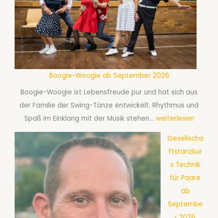
r
p
e
2
a
m
0
ß
b
2
m
e
6
i
r
t
Boogie-Woogie ab September 2026
2
D
0
Boogie-Woogie ist Lebensfreude pur und hat sich aus
i
2
der Familie der Swing-Tänze entwickelt. Rhythmus und
s
6
B
Spaß im Einklang mit der Musik stehen…
weiterlesen
c
o
Gesellscha
o
o
ftstanzkur
f
g
s Technik
o
i
für Paare
x
e
ab
a
-
Septembe
b
W
r 2026
S