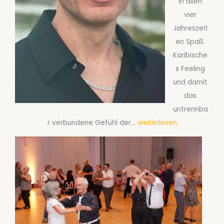
in allen
D
vier
e
Jahreszeit
r
en Spaß.
a
Karibische
n
s Feeling
g
und damit
e
das
s
untrennba
a
S
r verbundene Gefühl der…
weiterlesen
g
a
t
l
e
s
S
a
i
-
n
K
g
u
l