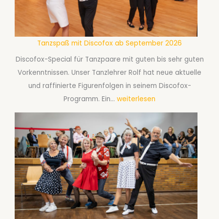
r
e
s
-
a
T
Tanzspaß mit Discofox ab September 2026
b
a
S
Discofox-Special für Tanzpaare mit guten bis sehr guten
n
e
Vorkenntnissen. Unser Tanzlehrer Rolf hat neue aktuelle
z
p
und raffinierte Figurenfolgen in seinem Discofox-
a
t
T
Programm. Ein…
weiterlesen
b
e
a
S
m
n
e
b
z
p
e
s
t
r
p
e
2
a
m
0
ß
b
2
m
e
6
i