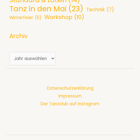
S
Tanz in den Mai
(23)
d
r
Technik
(7)
e
Workshop
(10)
a
k
Winterfeier
(5)
p
m
e
t
4
t
Archiv
e
.
t
m
7
i
b
A
.
m
e
r
2
P
r
c
0
a
2
h
2
l
0
Datenschutzerklärung
i
6
a
2
Impressum
v
t
6
Der Tanzclub auf Instagram
i
n
:
U