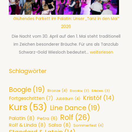
t
z
z
e
u
k
m
Glühendes Parkett im Palatin: Unser „Tanz in den Mai“
m
u
b
2026
L
r
e
i
Die Nacht vom 30. April auf den 1. Mai steht traditionell
s
r
n
im Zeichen besonderer Bräuche. Für uns als Tanzclub
A
2
e
G
Schwarz-Gold Wiesloch bedeutet…
weiterlesen
f
0
D
l
ü
2
a
ü
Schlagwörter
r
6
n
h
P
c
e
a
Boogie
(19)
Bronze
(4)
Discofox
(3)
Erleben
(3)
e
n
a
Kristóf
(14)
Fortgeschritten
(7)
Jubiläum
(4)
-
d
r
Kurs
(53)
Line Dance
(19)
A
e
e
Rolf
(26)
b
s
a
Palatin
(8)
Petra
(6)
e
P
Rolf & Linda
(8)
Salsa
(8)
b
Sommerfest
(4)
Standard & Latein
(14)
n
a