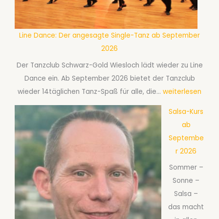
Line Dance: Der angesagte Single-Tanz ab September
2026
Der Tanzclub Schwarz-Gold Wiesloch lädt wieder zu Line
Dance ein. Ab September 2026 bietet der Tanzclub
L
wieder 14täglichen Tanz-Spaß für alle, die…
weiterlesen
i
Salsa-Kurs
n
ab
e
Septembe
D
r 2026
a
Sommer –
n
Sonne –
c
Salsa –
e
das macht
: