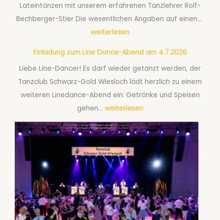
Lateintänzen mit unserem erfahrenen Tanzlehrer Rolf-
r
e
G
Bechberger-Stier Die wesentlichen Angaben auf einen…
s
r
e
weiterlesen
B
2
s
f
0
Einladung zum Line Dance-Abend am 4.7.2026
e
ü
2
Liebe Line-Dancer! Es darf wieder getanzt werden, der
l
r
6
Tanzclub Schwarz-Gold Wiesloch lädt herzlich zu einem
l
P
weiteren Linedance-Abend ein: Getränke und Speisen
s
a
E
gehen…
weiterlesen
c
a
i
h
r
n
a
e
l
f
a
a
t
b
d
s
S
u
t
e
n
a
p
g
n