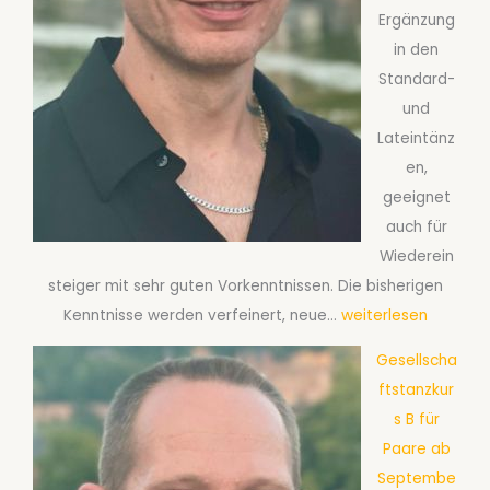
Ergänzung
f
in den
t
Standard-
s
und
t
Lateintänz
a
en,
n
geeignet
z
auch für
k
Wiederein
u
steiger mit sehr guten Vorkenntnissen. Die bisherigen
r
G
Kenntnisse werden verfeinert, neue…
weiterlesen
s
e
T
Gesellscha
s
e
ftstanzkur
e
c
s B für
l
h
Paare ab
l
n
Septembe