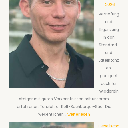
s
i
r 2026
c
k
Vertiefung
h
f
und
a
ü
Ergänzung
f
r
in den
t
P
Standard-
s
a
und
t
a
Lateintänz
a
r
en,
n
e
geeignet
z
a
auch für
k
b
Wiederein
u
S
steiger mit guten Vorkenntnissen mit unserem
r
e
erfahrenen Tanzlehrer Rolf-Bechberger-Stier Die
s
p
G
wesentlichen…
weiterlesen
S
t
e
2
e
Gesellscha