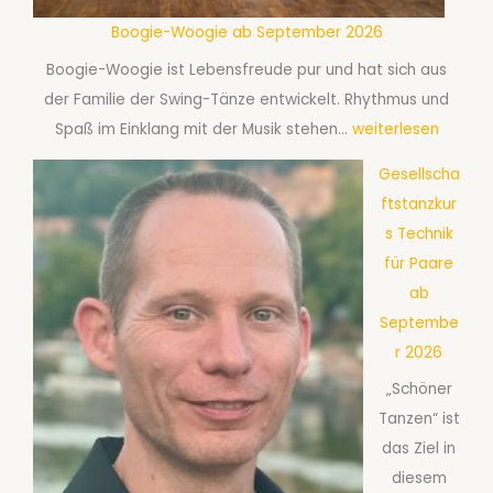
r
t
Boogie-Woogie ab September 2026
2
D
0
Boogie-Woogie ist Lebensfreude pur und hat sich aus
i
2
der Familie der Swing-Tänze entwickelt. Rhythmus und
s
6
B
Spaß im Einklang mit der Musik stehen…
weiterlesen
c
o
Gesellscha
o
o
ftstanzkur
f
g
s Technik
o
i
für Paare
x
e
ab
a
-
Septembe
b
W
r 2026
S
o
e
„Schöner
o
p
Tanzen“ ist
g
t
das Ziel in
i
e
diesem
e