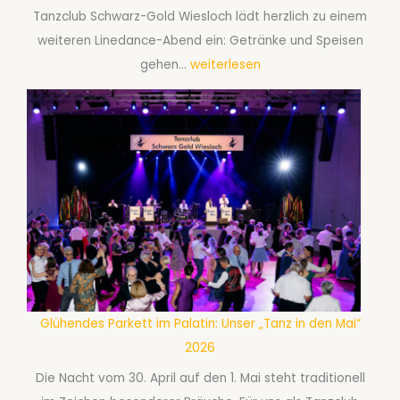
r
6
Tanzclub Schwarz-Gold Wiesloch lädt herzlich zu einem
l
P
weiteren Linedance-Abend ein: Getränke und Speisen
s
a
E
gehen…
weiterlesen
c
a
i
h
r
n
a
e
l
f
a
a
t
b
d
s
S
u
t
e
n
a
p
g
n
t
z
z
e
u
k
m
Glühendes Parkett im Palatin: Unser „Tanz in den Mai“
m
u
b
2026
L
r
e
i
Die Nacht vom 30. April auf den 1. Mai steht traditionell
s
r