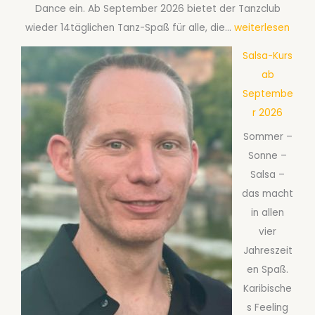
Dance ein. Ab September 2026 bietet der Tanzclub
L
wieder 14täglichen Tanz-Spaß für alle, die…
weiterlesen
i
Salsa-Kurs
n
ab
e
Septembe
D
r 2026
a
Sommer –
n
Sonne –
c
Salsa –
e
das macht
:
in allen
D
vier
e
Jahreszeit
r
en Spaß.
a
Karibische
n
s Feeling
g