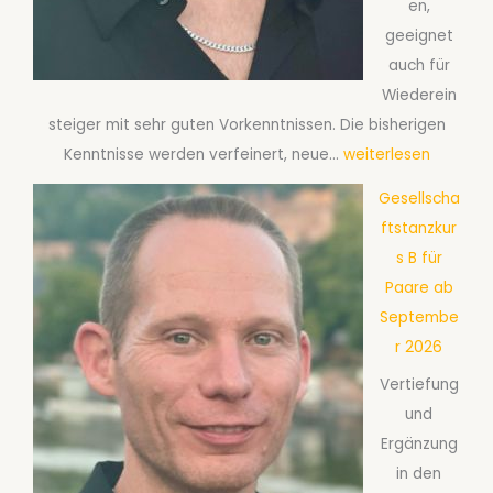
en,
n
geeignet
z
auch für
k
Wiederein
u
steiger mit sehr guten Vorkenntnissen. Die bisherigen
r
G
Kenntnisse werden verfeinert, neue…
weiterlesen
s
e
T
Gesellscha
s
e
ftstanzkur
e
c
s B für
l
h
Paare ab
l
n
Septembe
s
i
r 2026
c
k
Vertiefung
h
f
und
a
ü
Ergänzung
f
r
in den
t
P