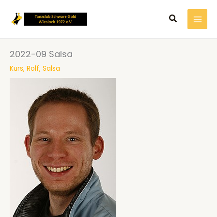
Zum
Suchen
Inhalt
springen
2022-09 Salsa
Kurs
,
Rolf
,
Salsa