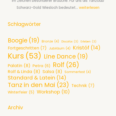
n
im Zeichen besonderer Bräuche. Für uns als Tanzclub
A
2
e
G
Schwarz-Gold Wiesloch bedeutet…
weiterlesen
f
0
D
l
ü
2
a
ü
Schlagwörter
r
6
n
h
P
c
e
a
Boogie
(19)
Bronze
(4)
Discofox
(3)
Erleben
(3)
e
n
a
Kristóf
(14)
Fortgeschritten
(7)
Jubiläum
(4)
-
d
r
Kurs
(53)
Line Dance
(19)
A
e
e
Rolf
(26)
b
s
a
Palatin
(8)
Petra
(6)
e
P
Rolf & Linda
(8)
Salsa
(8)
b
Sommerfest
(4)
Standard & Latein
(14)
n
a
S
Tanz in den Mai
(23)
d
r
Technik
(7)
e
Workshop
(10)
a
k
Winterfeier
(5)
p
m
e
t
4
t
Archiv
e
.
t
m