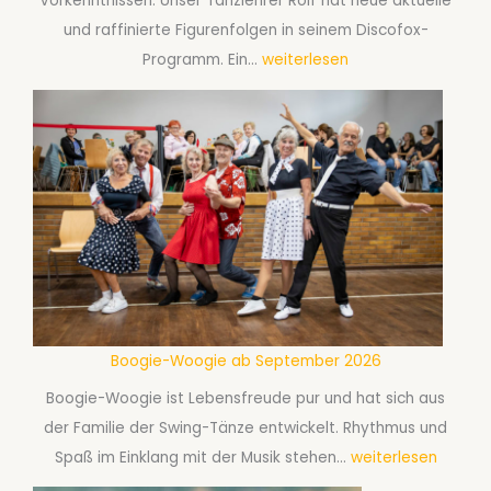
Vorkenntnissen. Unser Tanzlehrer Rolf hat neue aktuelle
z
p
und raffinierte Figurenfolgen in seinem Discofox-
a
t
T
Programm. Ein…
weiterlesen
b
e
a
S
m
n
e
b
z
p
e
s
t
r
p
e
2
a
m
0
ß
b
2
m
e
6
i
r
t
Boogie-Woogie ab September 2026
2
D
0
Boogie-Woogie ist Lebensfreude pur und hat sich aus
i
2
der Familie der Swing-Tänze entwickelt. Rhythmus und
s
6
B
Spaß im Einklang mit der Musik stehen…
weiterlesen
c
o