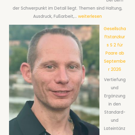
bei dem
t
2
der Schwerpunkt im Detail liegt. Themen sind Haltung,
e
6
G
Ausdruck, Fußarbeit,…
weiterlesen
m
e
b
Gesellscha
s
e
ftstanzkur
e
r
s S 2 für
l
2
Paare ab
l
0
Septembe
s
2
r 2026
c
6
Vertiefung
h
und
a
Ergänzung
f
in den
t
Standard-
s
und
t
Lateintänz
a