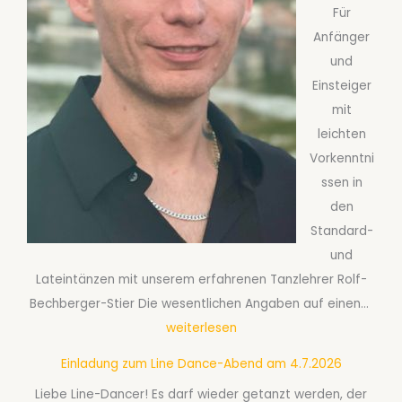
0
Für
h
r
2
Anfänger
a
e
6
und
f
a
Einsteiger
t
b
mit
s
S
leichten
t
e
Vorkenntni
a
p
ssen in
n
t
den
z
e
Standard-
k
m
und
u
b
Lateintänzen mit unserem erfahrenen Tanzlehrer Rolf-
r
e
G
Bechberger-Stier Die wesentlichen Angaben auf einen…
s
r
e
weiterlesen
B
2
s
f
0
Einladung zum Line Dance-Abend am 4.7.2026
e
ü
2
Liebe Line-Dancer! Es darf wieder getanzt werden, der
l