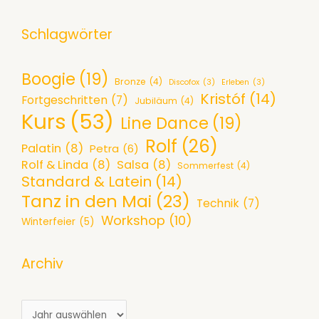
D
l
ü
2
a
ü
Schlagwörter
r
6
n
h
P
c
e
a
Boogie
(19)
Bronze
(4)
Discofox
(3)
Erleben
(3)
e
n
a
Kristóf
(14)
Fortgeschritten
(7)
Jubiläum
(4)
-
d
r
Kurs
(53)
Line Dance
(19)
A
e
e
Rolf
(26)
b
s
a
Palatin
(8)
Petra
(6)
e
P
Rolf & Linda
(8)
Salsa
(8)
b
Sommerfest
(4)
Standard & Latein
(14)
n
a
S
Tanz in den Mai
(23)
d
r
Technik
(7)
e
Workshop
(10)
a
k
Winterfeier
(5)
p
m
e
t
4
t
Archiv
e
.
t
m
7
i
b
A
.
m