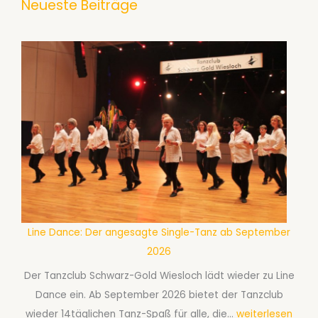
Neueste Beiträge
Line Dance: Der angesagte Single-Tanz ab September
2026
Der Tanzclub Schwarz-Gold Wiesloch lädt wieder zu Line
Dance ein. Ab September 2026 bietet der Tanzclub
L
wieder 14täglichen Tanz-Spaß für alle, die…
weiterlesen