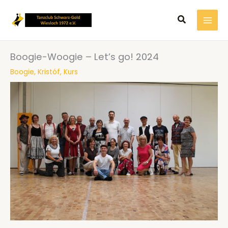
Zum
Suchen
Inhalt
springen
Boogie-Woogie – Let’s go! 2024
Boogie
,
Kristóf
,
Kurs