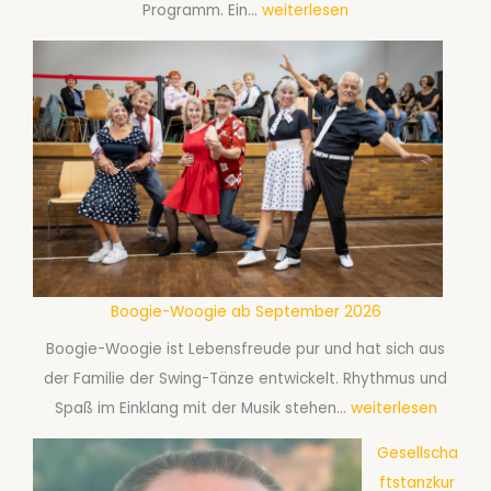
t
T
Programm. Ein…
weiterlesen
b
e
a
S
m
n
e
b
z
p
e
s
t
r
p
e
2
a
m
0
ß
b
2
m
e
6
i
r
t
Boogie-Woogie ab September 2026
2
D
0
Boogie-Woogie ist Lebensfreude pur und hat sich aus
i
2
der Familie der Swing-Tänze entwickelt. Rhythmus und
s
6
B
Spaß im Einklang mit der Musik stehen…
weiterlesen
c
o
Gesellscha
o
o
ftstanzkur
f