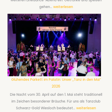
weiteren Linedance-Abend ein: Getränke und Speisen
s
a
E
gehen…
weiterlesen
c
a
i
h
r
n
a
e
l
f
a
a
t
b
d
s
S
u
t
e
n
a
p
g
n
t
z
z
e
u
k
m
Glühendes Parkett im Palatin: Unser „Tanz in den Mai“
m
u
b
2026
L
r
e
i
Die Nacht vom 30. April auf den 1. Mai steht traditionell
s
r
n
im Zeichen besonderer Bräuche. Für uns als Tanzclub
A
2
e
G
Schwarz-Gold Wiesloch bedeutet…
weiterlesen
f
0