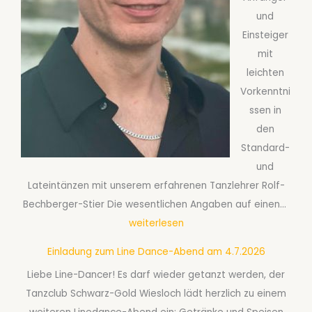
a
e
6
und
f
a
Einsteiger
t
b
mit
s
S
leichten
t
e
Vorkenntni
a
p
ssen in
n
t
den
z
e
Standard-
k
m
und
u
b
Lateintänzen mit unserem erfahrenen Tanzlehrer Rolf-
r
e
G
Bechberger-Stier Die wesentlichen Angaben auf einen…
s
r
e
weiterlesen
B
2
s
f
0
Einladung zum Line Dance-Abend am 4.7.2026
e
ü
2
Liebe Line-Dancer! Es darf wieder getanzt werden, der
l
r
6
Tanzclub Schwarz-Gold Wiesloch lädt herzlich zu einem
l
P