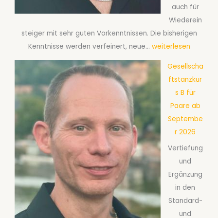
auch für
k
Wiederein
u
steiger mit sehr guten Vorkenntnissen. Die bisherigen
r
G
Kenntnisse werden verfeinert, neue…
weiterlesen
s
e
T
Gesellscha
s
e
ftstanzkur
e
c
s B für
l
h
Paare ab
l
n
Septembe
s
i
r 2026
c
k
Vertiefung
h
f
und
a
ü
Ergänzung
f
r
in den
t
P
Standard-
s
a
und
t