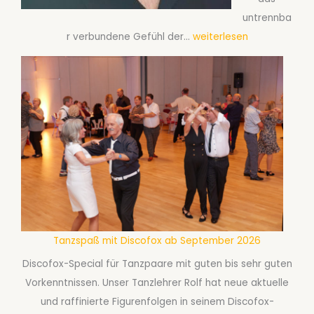
s
untrennba
a
S
r verbundene Gefühl der…
weiterlesen
g
a
t
l
e
s
S
a
i
-
n
K
g
u
l
r
e
s
-
a
T
Tanzspaß mit Discofox ab September 2026
b
a
S
Discofox-Special für Tanzpaare mit guten bis sehr guten
n
e
Vorkenntnissen. Unser Tanzlehrer Rolf hat neue aktuelle
z
p
und raffinierte Figurenfolgen in seinem Discofox-
a