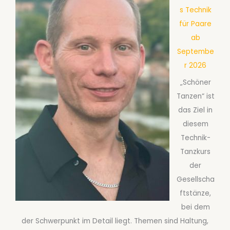
g
s Technik
o
i
für Paare
x
e
ab
a
-
Septembe
b
W
r 2026
S
o
e
„Schöner
o
p
Tanzen“ ist
g
t
das Ziel in
i
e
diesem
e
m
Technik-
a
b
Tanzkurs
b
e
der
S
r
Gesellscha
e
2
ftstänze,
p
0
bei dem
t
2
der Schwerpunkt im Detail liegt. Themen sind Haltung,
e