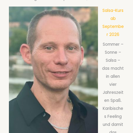
i
Salsa-Kurs
n
ab
e
Septembe
D
r 2026
a
Sommer –
n
Sonne –
c
Salsa –
e
das macht
:
in allen
D
vier
e
Jahreszeit
r
en Spaß.
a
Karibische
n
s Feeling
g
und damit
e
das