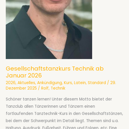
Gesellschaftstanzkurs Technik ab
Januar 2026
2026
,
Aktuelles
,
Ankündigung
,
Kurs
,
Latein
,
Standard
/
29.
Dezember 2025
/
Rolf
,
Technik
Schöner tanzen lernen! Unter diesem Motto bietet der
Tanzclub allen Tänzerinnen und Tänzern einen
fortlaufenden Tanztechnik-Kurs in den Gesellschaftstänzen,
bei dem der Schwerpunkt im Detail liegt. Themen sind u.a.
Haltung, Ausdruck, Fußarbeit, Führen und Folgen, etc. Eine