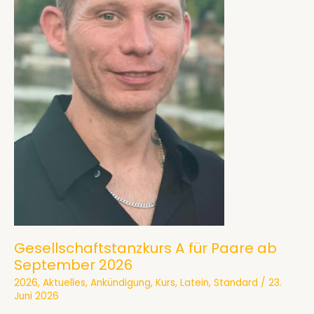
Gesellschaftstanzkurs A für Paare ab
September 2026
2026
,
Aktuelles
,
Ankündigung
,
Kurs
,
Latein
,
Standard
/
23.
Juni 2026