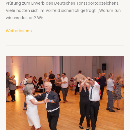
Prüfung zum Erwerb des Deutsches Tanzsportabzeichens.
Viele hatten sich im Vorfeld sicherlich gefragt: „Warum tun
wir uns das an? Wir
Deutsches
Weiterlesen »
Tanzsportabzeichen:
Erfolg
für
7
Paare