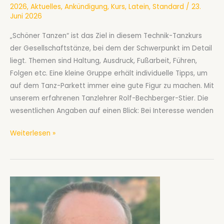
2026
,
Aktuelles
,
Ankündigung
,
Kurs
,
Latein
,
Standard
/
23.
Juni 2026
„Schöner Tanzen“ ist das Ziel in diesem Technik-Tanzkurs
der Gesellschaftstänze, bei dem der Schwerpunkt im Detail
liegt. Themen sind Haltung, Ausdruck, Fußarbeit, Führen,
Folgen etc. Eine kleine Gruppe erhält individuelle Tipps, um
auf dem Tanz-Parkett immer eine gute Figur zu machen. Mit
unserem erfahrenen Tanzlehrer Rolf-Bechberger-Stier. Die
wesentlichen Angaben auf einen Blick: Bei Interesse wenden
Gesellschaftstanzkurs
Weiterlesen »
Technik
für
Paare
ab
September
2026