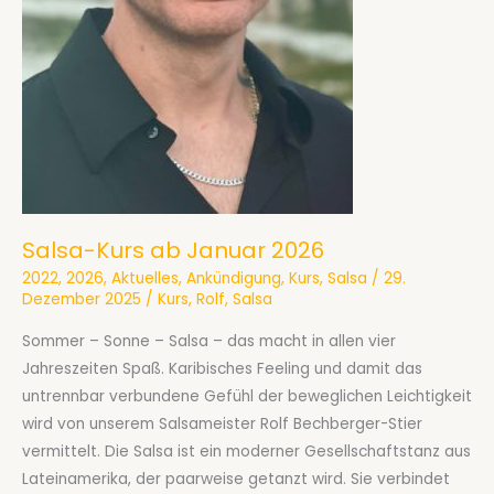
Salsa-Kurs ab Januar 2026
2022
,
2026
,
Aktuelles
,
Ankündigung
,
Kurs
,
Salsa
/
29.
Dezember 2025
/
Kurs
,
Rolf
,
Salsa
Sommer – Sonne – Salsa – das macht in allen vier
Jahreszeiten Spaß. Karibisches Feeling und damit das
untrennbar verbundene Gefühl der beweglichen Leichtigkeit
wird von unserem Salsameister Rolf Bechberger-Stier
vermittelt. Die Salsa ist ein moderner Gesellschaftstanz aus
Lateinamerika, der paarweise getanzt wird. Sie verbindet