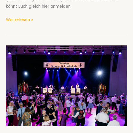
könnt Euch gleich hier anmelden:
Einladung
Weiterlesen »
zum
Line
Dance-
Abend
am
4.7.2026