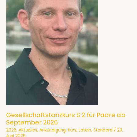
Gesellschaftstanzkurs S 2 für Paare ab
September 2026
2026
,
Aktuelles
,
Ankündigung
,
Kurs
,
Latein
,
Standard
/
23.
Juni 2026