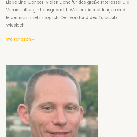
Liebe Line-Dancer! Vielen Dank für das große Interesse! Die
Veranstaltung ist ausgebucht. Weitere Anmeldungen sind
leider nicht mehr möglich! Der Vorstand des Tanzclub
Wiesloch
Einladung
Weiterlesen »
zum
Line
Dance-
Abend
am
21.3.2026