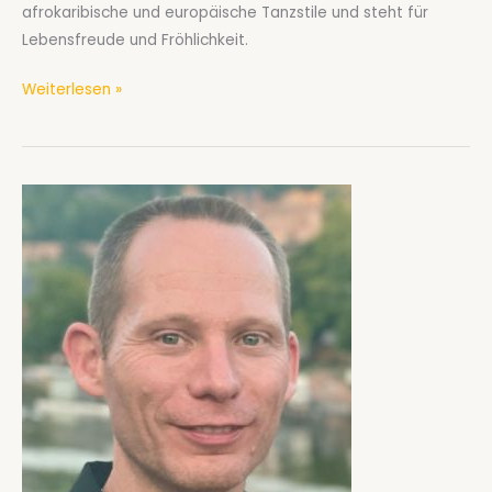
afrokaribische und europäische Tanzstile und steht für
Lebensfreude und Fröhlichkeit.
Salsa-
Weiterlesen »
Kurs
ab
Januar
2026