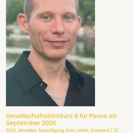
2026
Gesellschaftstanzkurs B für Paare ab
September 2026
2026
,
Aktuelles
,
Ankündigung
,
Kurs
,
Latein
,
Standard
/
23.