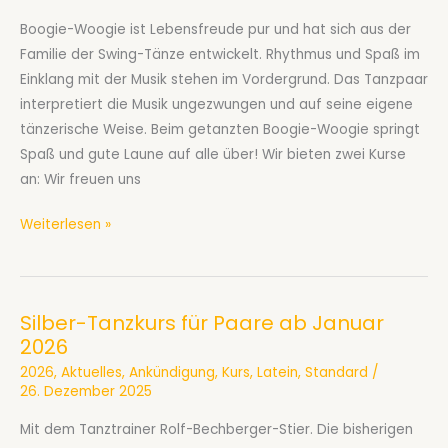
Boogie-Woogie ist Lebensfreude pur und hat sich aus der
Familie der Swing-Tänze entwickelt. Rhythmus und Spaß im
Einklang mit der Musik stehen im Vordergrund. Das Tanzpaar
interpretiert die Musik ungezwungen und auf seine eigene
tänzerische Weise. Beim getanzten Boogie-Woogie springt
Spaß und gute Laune auf alle über! Wir bieten zwei Kurse
an: Wir freuen uns
Boogie-
Weiterlesen »
Woogie
ab
Januar
Silber-Tanzkurs für Paare ab Januar
2026
2026
2026
,
Aktuelles
,
Ankündigung
,
Kurs
,
Latein
,
Standard
/
26. Dezember 2025
Mit dem Tanztrainer Rolf-Bechberger-Stier. Die bisherigen