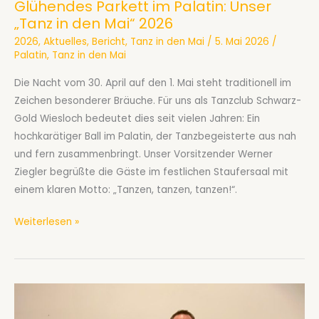
Glühendes Parkett im Palatin: Unser
„Tanz in den Mai“ 2026
2026
,
Aktuelles
,
Bericht
,
Tanz in den Mai
/
5. Mai 2026
/
Palatin
,
Tanz in den Mai
Die Nacht vom 30. April auf den 1. Mai steht traditionell im
Zeichen besonderer Bräuche. Für uns als Tanzclub Schwarz-
Gold Wiesloch bedeutet dies seit vielen Jahren: Ein
hochkarätiger Ball im Palatin, der Tanzbegeisterte aus nah
und fern zusammenbringt. Unser Vorsitzender Werner
Ziegler begrüßte die Gäste im festlichen Staufersaal mit
einem klaren Motto: „Tanzen, tanzen, tanzen!“.
Glühendes
Weiterlesen »
Parkett
im
Palatin:
Unser
„Tanz