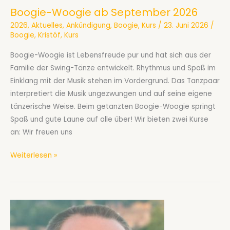
Boogie-Woogie ab September 2026
2026
,
Aktuelles
,
Ankündigung
,
Boogie
,
Kurs
/
23. Juni 2026
/
Boogie
,
Kristóf
,
Kurs
Boogie-Woogie ist Lebensfreude pur und hat sich aus der
Familie der Swing-Tänze entwickelt. Rhythmus und Spaß im
Einklang mit der Musik stehen im Vordergrund. Das Tanzpaar
interpretiert die Musik ungezwungen und auf seine eigene
tänzerische Weise. Beim getanzten Boogie-Woogie springt
Spaß und gute Laune auf alle über! Wir bieten zwei Kurse
an: Wir freuen uns
Boogie-
Weiterlesen »
Woogie
ab
September
2026