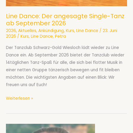
Line Dance: Der angesagte Single-Tanz
ab September 2026
2026
,
Aktuelles
,
Ankündigung
,
Kurs
,
Line Dance
/
23. Juni
2026
/
Kurs
,
Line Dance
,
Petra
Der Tanzclub Schwarz-Gold Wiesloch lädt wieder zu Line
Dance ein. Ab September 2026 bietet der Tanzclub wieder
14täglichen Tanz-Spaß für alle, die sich bei flotter Musik in
einer netten Gruppe tänzerisch bewegen und fit bleiben
möchten. Die wichtigsten Angaben auf einen Blick: Wir
freuen uns auf Euch!
Line
Weiterlesen »
Dance:
Der
angesagte
Single-