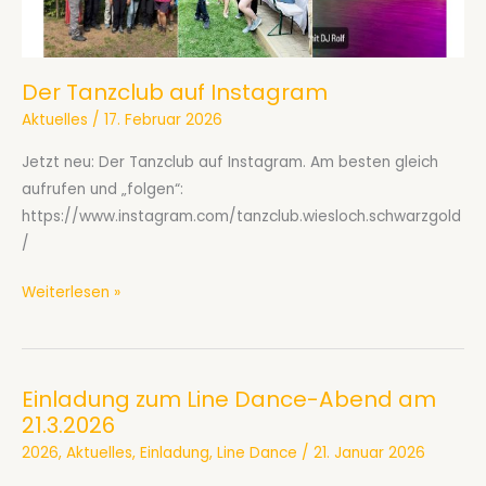
Der Tanzclub auf Instagram
Aktuelles
/
17. Februar 2026
Jetzt neu: Der Tanzclub auf Instagram. Am besten gleich
aufrufen und „folgen“:
https://www.instagram.com/tanzclub.wiesloch.schwarzgold
/
Der
Weiterlesen »
Tanzclub
auf
Instagram
Einladung zum Line Dance-Abend am
21.3.2026
2026
,
Aktuelles
,
Einladung
,
Line Dance
/
21. Januar 2026