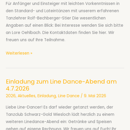
Für Anfänger und Einsteiger mit leichten Vorkenntnissen in
den Standard- und Lateintänzen mit unserem erfahrenen
Tanzlehrer Rolf-Bechberger-Stier Die wesentlichen
Angaben auf einen Blick: Bei Interesse wenden Sie sich bitte
an Lore Oehlbach. Die Kontaktdaten finden Sie hier. Wir
freuen uns auf Ihre Teilnahme.
Gesellschaftstanzkurs
Weiterlesen »
A
für
Paare
Einladung zum Line Dance-Abend am
ab
4.7.2026
September
2026
,
Aktuelles
,
Einladung
,
Line Dance
/
9. Mai 2026
2026
Liebe Line-Dancer! Es darf wieder getanzt werden, der
Tanzclub Schwarz-Gold Wiesloch lädt herzlich zu einem
weiteren Linedance-Abend ein: Getränke und Speisen
gehen auf eigene Rechnung, Wir freuen uns auf Euch! Ihr