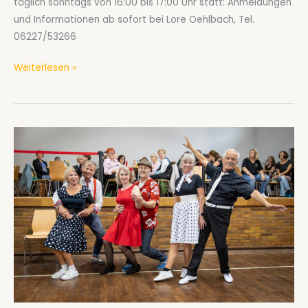
täglich sonntags von 16:00 bis 17:00 Uhr statt: Anmeldungen
und Informationen ab sofort bei Lore Oehlbach, Tel.
06227/53266
Tanzspaß
Weiterlesen »
mit
Discofox
ab
September
2026