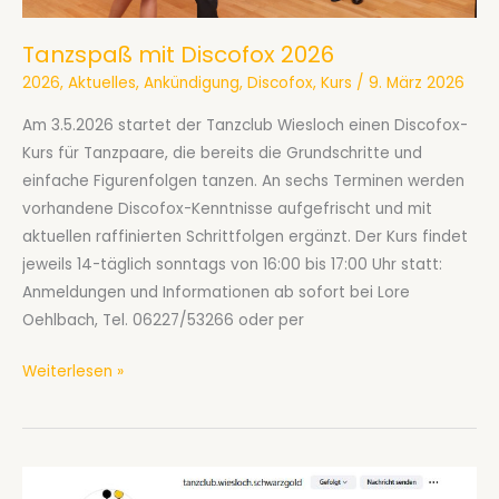
Tanzspaß mit Discofox 2026
2026
,
Aktuelles
,
Ankündigung
,
Discofox
,
Kurs
/
9. März 2026
Am 3.5.2026 startet der Tanzclub Wiesloch einen Discofox-
Kurs für Tanzpaare, die bereits die Grundschritte und
einfache Figurenfolgen tanzen. An sechs Terminen werden
vorhandene Discofox-Kenntnisse aufgefrischt und mit
aktuellen raffinierten Schrittfolgen ergänzt. Der Kurs findet
jeweils 14-täglich sonntags von 16:00 bis 17:00 Uhr statt:
Anmeldungen und Informationen ab sofort bei Lore
Oehlbach, Tel. 06227/53266 oder per
Tanzspaß
Weiterlesen »
mit
Discofox
2026