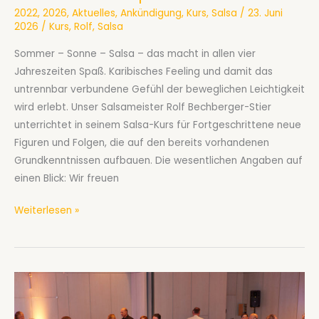
2022
,
2026
,
Aktuelles
,
Ankündigung
,
Kurs
,
Salsa
/
23. Juni
2026
/
Kurs
,
Rolf
,
Salsa
Sommer – Sonne – Salsa – das macht in allen vier
Jahreszeiten Spaß. Karibisches Feeling und damit das
untrennbar verbundene Gefühl der beweglichen Leichtigkeit
wird erlebt. Unser Salsameister Rolf Bechberger-Stier
unterrichtet in seinem Salsa-Kurs für Fortgeschrittene neue
Figuren und Folgen, die auf den bereits vorhandenen
Grundkenntnissen aufbauen. Die wesentlichen Angaben auf
einen Blick: Wir freuen
Salsa-
Weiterlesen »
Kurs
ab
September
2026