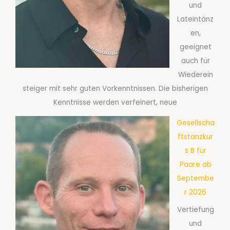
und
Lateintänz
en,
geeignet
auch für
Wiederein
steiger mit sehr guten Vorkenntnissen. Die bisherigen
Kenntnisse werden verfeinert, neue
Gesellscha
ftstanzkur
s B für
Paare ab
Septembe
r 2026
Vertiefung
und