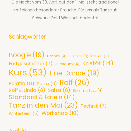
Die Nacht vom 30. April auf den 1. Mai steht traditionell
im Zeichen besonderer Bräuche. Für uns als Tanzclub
Schwarz-Gold Wiesloch bedeutet
Schlagwörter
Boogie
(19)
Bronze
(4)
Discofox
(3)
Erleben
(3)
Kristóf
(14)
Fortgeschritten
(7)
Jubiläum
(4)
Kurs
(53)
Line Dance
(19)
Rolf
(26)
Palatin
(8)
Petra
(6)
Rolf & Linda
(8)
Salsa
(8)
Sommerfest
(4)
Standard & Latein
(14)
Tanz in den Mai
(23)
Technik
(7)
Workshop
(10)
Winterfeier
(5)
Archiv