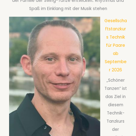
der Familie der Swing-Tänze entwickelt. Rhythmus und
Spaß im Einklang mit der Musik stehen
Gesellscha
ftstanzkur
s Technik
für Paare
ab
Septembe
r 2026
„Schöner
Tanzen“ ist
das Ziel in
diesem
Technik-
Tanzkurs
der