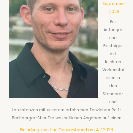
Septembe
r 2026
Für
Anfänger
und
Einsteiger
mit
leichten
Vorkenntni
ssen in
den
Standard-
und
Lateintänzen mit unserem erfahrenen Tanzlehrer Rolf-
Bechberger-Stier Die wesentlichen Angaben auf einen
Einladung zum Line Dance-Abend am 4.7.2026