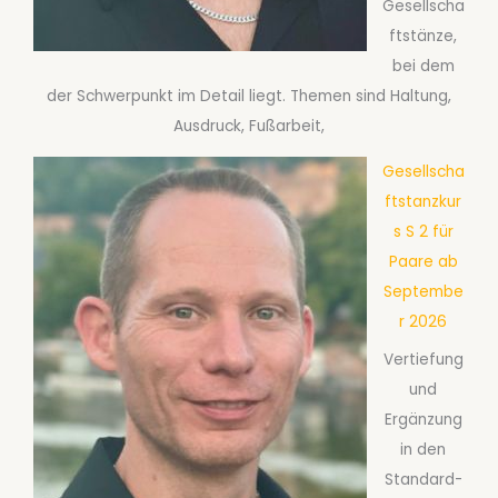
Gesellscha
ftstänze,
bei dem
der Schwerpunkt im Detail liegt. Themen sind Haltung,
Ausdruck, Fußarbeit,
Gesellscha
ftstanzkur
s S 2 für
Paare ab
Septembe
r 2026
Vertiefung
und
Ergänzung
in den
Standard-