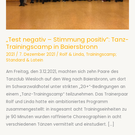
„Test negativ – Stimmung positiv“: Tanz-
Trainingscamp in Baiersbronn
2021
/
7. Dezember 2021
/
Rolf & Linda
,
Trainingscamp;
Standard & Latein
Am Freitag, den 3.12.2021, machten sich zehn Paare des
Tanzclub Wiesloch auf den Weg nach Baiersbronn, um dort
im Schwarzwaldhotel unter strikten „2G+“-Bedingungen an
einem „Tanz-Trainingscamp“ teilzunehmen. Das Trainerpaar
Rolf und Linda hatte ein ambitioniertes Programm
zusammengestellt: in insgesamt acht Trainingseinheiten zu
je 90 Minuten wurden raffinierte Choreographien in acht
verschiedenen Tänzen vermittelt und einstudiert. […]