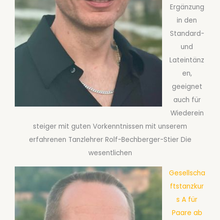
Ergänzung
in den
Standard-
und
Lateintänz
en,
geeignet
auch für
Wiederein
steiger mit guten Vorkenntnissen mit unserem
erfahrenen Tanzlehrer Rolf-Bechberger-Stier Die
wesentlichen
Gesellscha
ftstanzkur
s A für
Paare ab