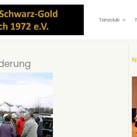
Tanzclub
N
nderung