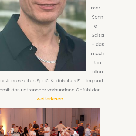
e
mer –
:
Sonn
D
e –
e
Salsa
r
– das
a
mach
n
t in
g
allen
e
ier Jahreszeiten Spaß. Karibisches Feeling und
s
S
amit das untrennbar verbundene Gefühl der…
a
a
weiterlesen
g
l
t
s
e
a
S
-