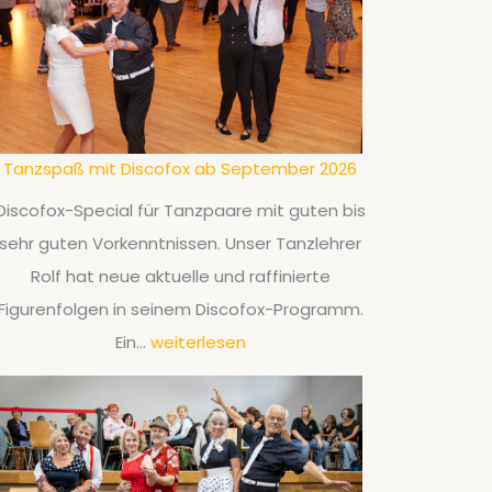
i
K
n
u
g
r
l
s
e
a
Tanzspaß mit Discofox ab September 2026
-
b
T
Discofox-Special für Tanzpaare mit guten bis
S
a
sehr guten Vorkenntnissen. Unser Tanzlehrer
e
n
Rolf hat neue aktuelle und raffinierte
p
z
Figurenfolgen in seinem Discofox-Programm.
t
a
T
Ein…
weiterlesen
e
b
a
m
S
n
b
e
z
e
p
s
r