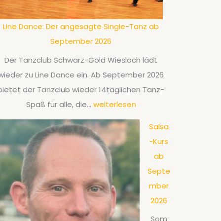
Line Dance: Der angesagte Single-Tanz ab
September 2026
Der Tanzclub Schwarz-Gold Wiesloch lädt
wieder zu Line Dance ein. Ab September 2026
bietet der Tanzclub wieder 14täglichen Tanz-
L
Spaß für alle, die…
weiterlesen
i
Salsa
n
-Kurs
e
ab
D
Septe
a
mber
n
2026
c
Som