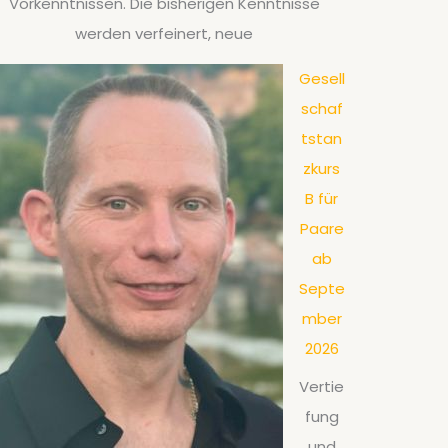
Vorkenntnissen. Die bisherigen Kenntnisse
werden verfeinert, neue
Gesell
schaf
tstan
zkurs
B für
Paare
ab
Septe
mber
2026
Vertie
fung
und