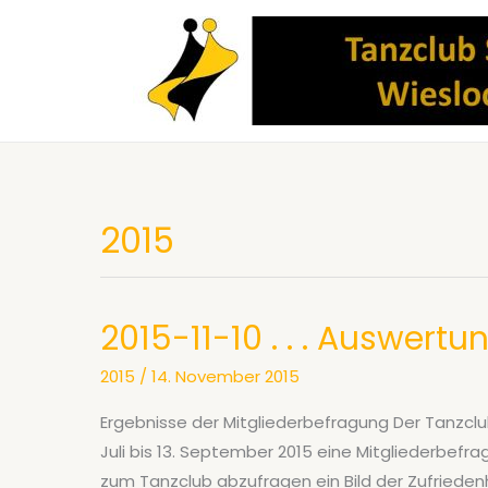
Zum
Inhalt
springen
2015
2015-11-10 . . . Auswer
2015
/
14. November 2015
Ergebnisse der Mitgliederbefragung Der Tanzclu
Juli bis 13. September 2015 eine Mitgliederbefr
zum Tanzclub abzufragen ein Bild der Zufriede