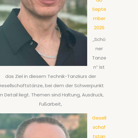
Septe
mber
2026
„Schö
ner
Tanze
n“ ist
das Ziel in diesem Technik-Tanzkurs der
esellschaftstänze, bei dem der Schwerpunkt
m Detail liegt. Themen sind Haltung, Ausdruck,
Fußarbeit,
Gesell
schaf
tstan