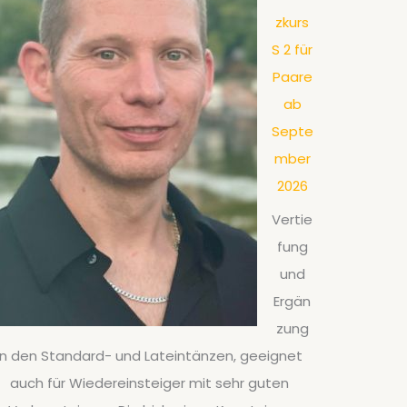
zkurs
S 2 für
Paare
ab
Septe
mber
2026
Vertie
fung
und
Ergän
zung
in den Standard- und Lateintänzen, geeignet
auch für Wiedereinsteiger mit sehr guten