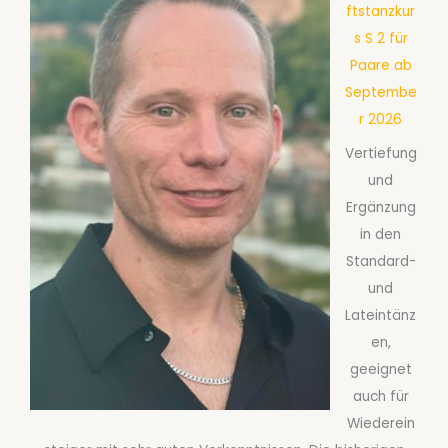
ftstanzkur
s S 2 für
Paare ab
Septembe
r 2026
Vertiefung
und
Ergänzung
in den
Standard-
und
Lateintänz
en,
geeignet
auch für
Wiederein