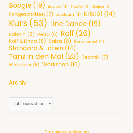
Boogie
(19)
Bronze
(4)
Discofox
(3)
Erleben
(3)
Kristóf
(14)
Fortgeschritten
(7)
Jubiläum
(4)
Kurs
(53)
Line Dance
(19)
Rolf
(26)
Palatin
(8)
Petra
(6)
Rolf & Linda
(8)
Salsa
(8)
Sommerfest
(4)
Standard & Latein
(14)
Tanz in den Mai
(23)
Technik
(7)
Workshop
(10)
Winterfeier
(5)
Archiv
A
r
c
h
Datenschutzerklärung