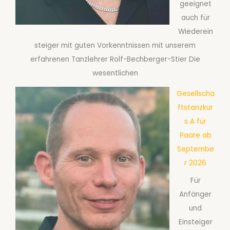
geeignet
auch für
Wiederein
steiger mit guten Vorkenntnissen mit unserem
erfahrenen Tanzlehrer Rolf-Bechberger-Stier Die
wesentlichen
Gesellscha
ftstanzkur
s A für
Paare ab
Septembe
r 2026
Für
Anfänger
und
Einsteiger