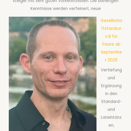
steiger mit sehr guten Vorkenntnissen. Die bisherigen
Kenntnisse werden verfeinert, neue
Gesellscha
ftstanzkur
s B für
Paare ab
Septembe
r 2026
Vertiefung
und
Ergänzung
in den
Standard-
und
Lateintänz
en,